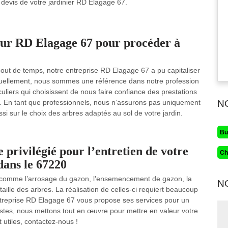
e devis de votre jardinier RD Elagage 67.
ueur RD Elagage 67 pour procéder à
bout de temps, notre entreprise RD Elagage 67 a pu capitaliser
tuellement, nous sommes une référence dans notre profession
culiers qui choisissent de nous faire confiance des prestations
. En tant que professionnels, nous n’assurons pas uniquement
N
si sur le choix des arbres adaptés au sol de votre jardin.
Bu
 privilégié pour l’entretien de votre
Ch
dans le 67220
és comme l’arrosage du gazon, l’ensemencement de gazon, la
N
 taille des arbres. La réalisation de celles-ci requiert beaucoup
entreprise RD Elagage 67 vous propose ses services pour un
alistes, nous mettons tout en œuvre pour mettre en valeur votre
 utiles, contactez-nous !