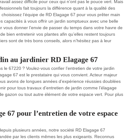
avail assez difficile pour ceux qui n’ont pas le pouce vert. Mais
ssionnels fait toujours la différence quant à la qualité des
, choisissez l’équipe de RD Elagage 67 pour vous prêter main
les capacités à vous offrir un jardin somptueux avec une belle
our vous donner l’envie de passer du temps dans votre havre de
e bien entretenir vos plantes afin qu’elles restent toujours
niers sont de très bons conseils, alors n’hésitez pas à leur
rdin au jardinier RD Elagage 67
s le 67220 ? Voulez-vous confier l’entretien de votre jardin
lagage 67 est le prestataire qui vous convient. Acteur majeur
nous avons de longues années d’expérience réussies doublées
ir pour tous travaux d’entretien de jardin comme l’élagage
ien de gazon ou tout autre élément de votre espace vert. Pour plus
ge 67 pour l’entretien de votre espace
depuis plusieurs années, notre société RD Elagage 67
andée par les clients mêmes les plus exigeants. Reconnus