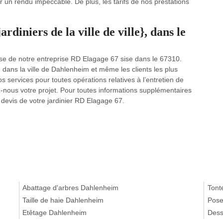
 un rendu impeccable. De plus, les tarifs de nos prestations
rdiniers de la ville de ville}, dans le
vise de notre entreprise RD Elagage 67 sise dans le 67310.
 dans la ville de Dahlenheim et même les clients les plus
services pour toutes opérations relatives à l’entretien de
ez-nous votre projet. Pour toutes informations supplémentaires
e devis de votre jardinier RD Elagage 67.
Abattage d'arbres Dahlenheim
Tont
Taille de haie Dahlenheim
Pose
Etêtage Dahlenheim
Dess