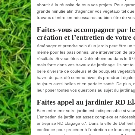
aboutir à la réussite de tous vos projets. Pour garant
grande minutie afin d’agencer vos végétaux tel que 
travaux d’entretien nécessaires au bien-être de vos 
Faites-vous accompagner par le
création et l’entretien de votre
Aménager et prendre soin d’un jardin peut être un tr
même pour les passionnés, une intervention de profe
résultats. Si vous êtes à Dahlenheim ou dans le 67
main forte dans vos travaux de jardinage. Ils ont to
belle diversité de couleurs et de bouquets végétati
havre de paix été comme hiver, ils prendront égaleme
toujours aussi belles et en parfaite santé. De plus, 
leur poser toutes vos questions au sujet du jardina
Faites appel au jardinier RD El
Bien entretenir votre jardin est indispensable si vo
L’entretien de jardin est assez complexe et nécessi
entreprise RD Elagage 67. Dans la ville de Dahlenhe
confiance pour procéder à l’entretien de leurs espa