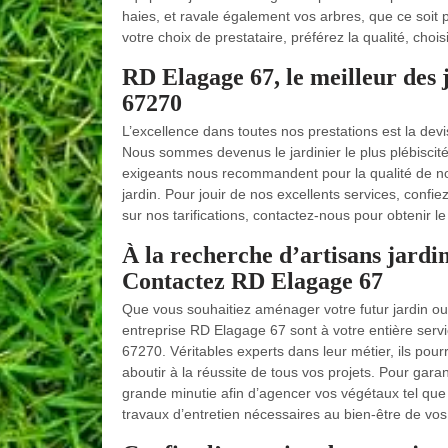
haies, et ravale également vos arbres, que ce soit po
votre choix de prestataire, préférez la qualité, cho
RD Elagage 67, le meilleur des ja
67270
L’excellence dans toutes nos prestations est la de
Nous sommes devenus le jardinier le plus plébiscité
exigeants nous recommandent pour la qualité de nos 
jardin. Pour jouir de nos excellents services, confi
sur nos tarifications, contactez-nous pour obtenir l
À la recherche d’artisans jardi
Contactez RD Elagage 67
Que vous souhaitiez aménager votre futur jardin ou e
entreprise RD Elagage 67 sont à votre entière serv
67270. Véritables experts dans leur métier, ils pou
aboutir à la réussite de tous vos projets. Pour garant
grande minutie afin d’agencer vos végétaux tel que 
travaux d’entretien nécessaires au bien-être de vos 