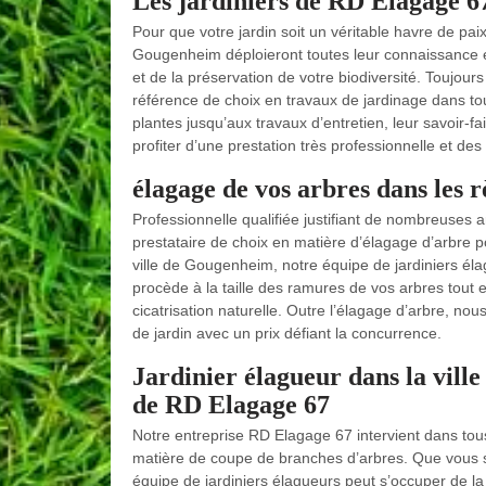
Les jardiniers de RD Elagage 67
Pour que votre jardin soit un véritable havre de pai
Gougenheim déploieront toutes leur connaissance en 
et de la préservation de votre biodiversité. Toujour
référence de choix en travaux de jardinage dans to
plantes jusqu’aux travaux d’entretien, leur savoir-
profiter d’une prestation très professionnelle et des
élagage de vos arbres dans les 
Professionnelle qualifiée justifiant de nombreuses
prestataire de choix en matière d’élagage d’arbre p
ville de Gougenheim, notre équipe de jardiniers éla
procède à la taille des ramures de vos arbres tout 
cicatrisation naturelle. Outre l’élagage d’arbre, no
de jardin avec un prix défiant la concurrence.
Jardinier élagueur dans la vill
de RD Elagage 67
Notre entreprise RD Elagage 67 intervient dans tous 
matière de coupe de branches d’arbres. Que vous soy
équipe de jardiniers élagueurs peut s’occuper de la 