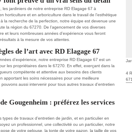
 font preuve d’un vrai sens du détail
x, les jardiniers de notre entreprise RD Elagage 67 à
horticulture et en arboriculture dans le travail de l’esthétique
s à la recherche de la perfection, notre équipe est devenue une
ute la région du 67270. De l’agencement de vos diverses
faire et leurs nombreuses années d’expérience vous feront
 résultats à la mesure de vos attentes.
règles de l’art avec RD Elagage 67
 années d’expérience, notre entreprise RD Elagage 67 est un
Ja
our les propriétaires dans le 67270. En effet, exerçant dans la
gueurs compétente et attentive aux besoins des clients
4 
en apportant les soins nécessaires pour une meilleure
67
us pouvons aussi intervenir pour tous autres travaux d’entretien
e de Gougenheim : préférez les services
types de travaux d’entretien de jardin, et en particulier en
ez un professionnel, une collectivité ou un particulier, notre
pose de votre pelouse, la tonte de votre gazon, la taille de vos