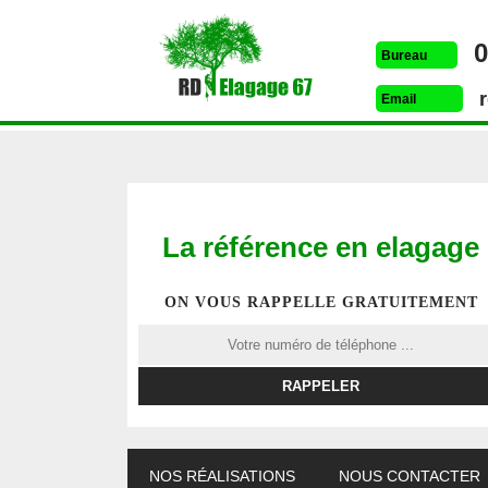
0
Bureau
Email
La référence en elagage
ON VOUS RAPPELLE GRATUITEMENT
E
ABATTAGE D'ARBRES
PAYSAGISTE 67
TAILLE
67
NOS RÉALISATIONS
NOUS CONTACTER