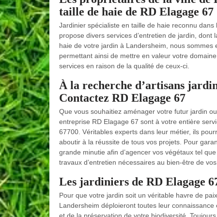
taille de haie de RD Elagage 67
Jardinier spécialiste en taille de haie reconnu dan
propose divers services d’entretien de jardin, dont l
haie de votre jardin à Landersheim, nous sommes en 
permettant ainsi de mettre en valeur votre domaine.
services en raison de la qualité de ceux-ci.
À la recherche d’artisans jardi
Contactez RD Elagage 67
Que vous souhaitiez aménager votre futur jardin ou e
entreprise RD Elagage 67 sont à votre entière serv
67700. Véritables experts dans leur métier, ils pou
aboutir à la réussite de tous vos projets. Pour garant
grande minutie afin d’agencer vos végétaux tel que 
travaux d’entretien nécessaires au bien-être de vos 
Les jardiniers de RD Elagage 67
Pour que votre jardin soit un véritable havre de pai
Landersheim déploieront toutes leur connaissance en 
et de la préservation de votre biodiversité. Toujour