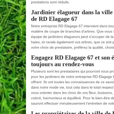
prestations sont réduits.
Jardinier élagueur dans la ville
de RD Elagage 67
Notre entreprise RD Elagage 67 intervient dans tous 
matière de coupe de branches d’arbres. Que vous soy
équipe de jardiniers élagueurs peut s’occuper de la 
haies, et ravale également vos arbres, que ce soit po
votre choix de prestataire, préférez la qualité, cho
Engagez RD Elagage 67 et son éq
toujours au rendez-vous
Plusieurs sont les prestataires qui pourront vous p
pour les jardiniers de notre entreprise RD Elagage
offrent. Ils ont toutes les connaissances de ce savo
dans notre mode vie, tout cela dans le total respec
vous orienter dans les choix de vos fleur, buissons
coloré, harmonieux et équilibré. Pour le bien-être de 
sauront effectuer minutieusement l’entretien de votr
Les propriétaires de la ville de