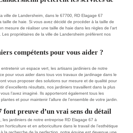
s la ville de Landersheim, dans le 67700, RD Elagage 67
a taille de haie. Si vous avez décidé de procéder à la taille de
mesure de réaliser une taille de haie dans les règles de l’art
 Les propriétaires de la ville de Landersheim préfèrent nos
niers compétents pour vous aider ?
ntretenir un espace vert, les artisans jardiniers de notre
ice pour vous aider dans tous vos travaux de jardinage dans le
rront vous proposer des solutions sur mesure et de qualité pour
ir d’excellents résultats, nos jardiniers travaillent dans la plus
vous l’avez imaginé. Ils apporteront également tous les
plantes et pour maintenir l’allure de l’ensemble de votre jardin.
 font preuve d’un vrai sens du détail
x, les jardiniers de notre entreprise RD Elagage 67 à
horticulture et en arboriculture dans le travail de l’esthétique
s à la recherche de la perfection, notre équipe est devenue une