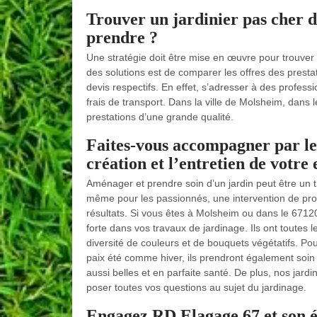
Trouver un jardinier pas cher d
prendre ?
Une stratégie doit être mise en œuvre pour trouver 
des solutions est de comparer les offres des presta
devis respectifs. En effet, s’adresser à des profe
frais de transport. Dans la ville de Molsheim, dans
prestations d’une grande qualité.
Faites-vous accompagner par le
création et l’entretien de votre
Aménager et prendre soin d’un jardin peut être un tr
même pour les passionnés, une intervention de profe
résultats. Si vous êtes à Molsheim ou dans le 6712
forte dans vos travaux de jardinage. Ils ont toutes 
diversité de couleurs et de bouquets végétatifs. P
paix été comme hiver, ils prendront également soin d
aussi belles et en parfaite santé. De plus, nos jardi
poser toutes vos questions au sujet du jardinage.
Engagez RD Elagage 67 et son éq