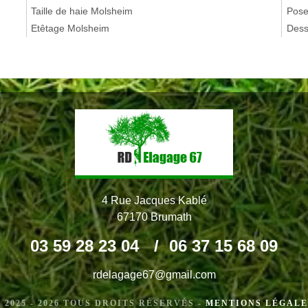
Taille de haie Molsheim
Pose
Etêtage Molsheim
Dess
4 Rue Jacques Kablé
67170 Brumath
03 59 28 23 04
/
06 37 15 68 09
rdelagage67@gmail.com
 2025 - 2026 TOUS DROITS RÉSERVÉS -
MENTIONS LÉGALE