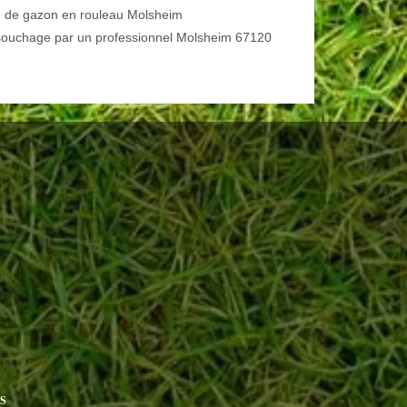
 de gazon en rouleau Molsheim
ouchage par un professionnel Molsheim 67120
S