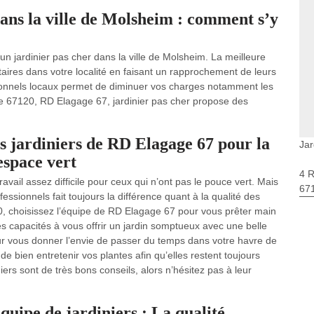
ans la ville de Molsheim : comment s’y
un jardinier pas cher dans la ville de Molsheim. La meilleure
taires dans votre localité en faisant un rapprochement de leurs
ssionnels locaux permet de diminuer vos charges notamment les
 le 67120, RD Elagage 67, jardinier pas cher propose des
s jardiniers de RD Elagage 67 pour la
Jar
 espace vert
4 
avail assez difficile pour ceux qui n’ont pas le pouce vert. Mais
67
ssionnels fait toujours la différence quant à la qualité des
0, choisissez l’équipe de RD Elagage 67 pour vous prêter main
les capacités à vous offrir un jardin somptueux avec une belle
our vous donner l’envie de passer du temps dans votre havre de
e bien entretenir vos plantes afin qu’elles restent toujours
niers sont de très bons conseils, alors n’hésitez pas à leur
uipe de jardiniers : La qualité