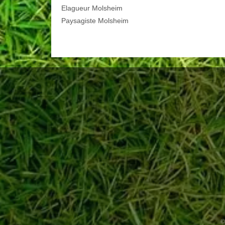
Elagueur Molsheim
Paysagiste Molsheim
©