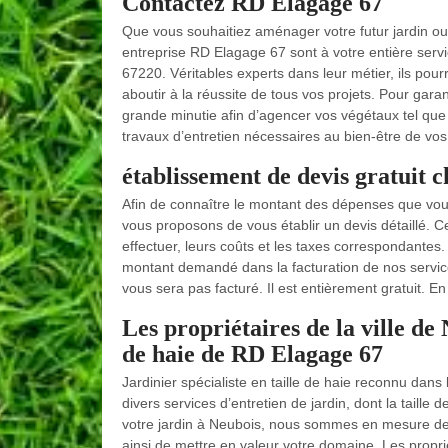
Contactez RD Elagage 67
Que vous souhaitiez aménager votre futur jardin ou e
entreprise RD Elagage 67 sont à votre entière serv
67220. Véritables experts dans leur métier, ils pou
aboutir à la réussite de tous vos projets. Pour garant
grande minutie afin d’agencer vos végétaux tel que 
travaux d’entretien nécessaires au bien-être de vos 
établissement de devis gratuit 
Afin de connaître le montant des dépenses que vous
vous proposons de vous établir un devis détaillé. C
effectuer, leurs coûts et les taxes correspondantes
montant demandé dans la facturation de nos servic
vous sera pas facturé. Il est entièrement gratuit. E
Les propriétaires de la ville de 
de haie de RD Elagage 67
Jardinier spécialiste en taille de haie reconnu dan
divers services d’entretien de jardin, dont la taille 
votre jardin à Neubois, nous sommes en mesure de ré
ainsi de mettre en valeur votre domaine. Les proprié