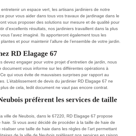
ntretenir un espace vert, les artisans jardiniers de notre
ice pour vous aider dans tous vos travaux de jardinage dans le
rront vous proposer des solutions sur mesure et de qualité pour
ir d’excellents résultats, nos jardiniers travaillent dans la plus
vous l’avez imaginé. Ils apporteront également tous les
plantes et pour maintenir l’allure de l’ensemble de votre jardin.
chez RD Elagage 67
 devez engager pour votre projet d’entretien de jardin, nous
e document vous informe sur les différentes opérations à
. Ce qui vous évite de mauvaises surprises par rapport au
es. L’établissement de devis du jardinier RD Elagage 67 ne
n plus de cela, ledit document ne vaut pas encore contrat.
Neubois préfèrent les services de taille
s la ville de Neubois, dans le 67220, RD Elagage 67 propose
de haie. Si vous avez décidé de procéder à la taille de haie de
aliser une taille de haie dans les règles de l’art permettant
taires de la ville de Neubois préfèrent nos services en raison