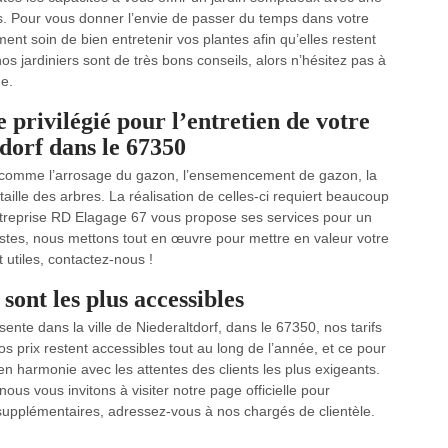
fs. Pour vous donner l’envie de passer du temps dans votre
nt soin de bien entretenir vos plantes afin qu’elles restent
nos jardiniers sont de très bons conseils, alors n’hésitez pas à
ge.
 privilégié pour l’entretien de votre
tdorf dans le 67350
és comme l’arrosage du gazon, l’ensemencement de gazon, la
 taille des arbres. La réalisation de celles-ci requiert beaucoup
entreprise RD Elagage 67 vous propose ses services pour un
alistes, nous mettons tout en œuvre pour mettre en valeur votre
 utiles, contactez-nous !
ont les plus accessibles
nte dans la ville de Niederaltdorf, dans le 67350, nos tarifs
s prix restent accessibles tout au long de l’année, et ce pour
en harmonie avec les attentes des clients les plus exigeants.
ous vous invitons à visiter notre page officielle pour
 supplémentaires, adressez-vous à nos chargés de clientèle.