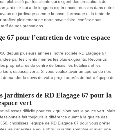
st plébiscité par les clients qui exigent des prestations de
isan jardinier qui a de longues expériences réussies dans notre
avaux de jardinage comme la pose, l’arrosage et la tonte de
r profiter pleinement de notre savoir-faire, confiez-nous
 tarif de nos prestations.
ge 67 pour l’entretien de votre espace
67350 depuis plusieurs années, notre société RD Elagage 67
andée par les clients mêmes les plus exigeants. Reconnus
propriétaires de centre de loisirs, les hôteliers et les
de leurs espaces verts. Si vous voulez avoir un aperçu de nos
t et demander le devis de votre projet auprès de notre équipe de
s jardiniers de RD Elagage 67 pour la
 espace vert
avail assez difficile pour ceux qui n’ont pas le pouce vert. Mais
ssionnels fait toujours la différence quant à la qualité des
67350, choisissez l’équipe de RD Elagage 67 pour vous prêter
utes les capacités à vous offrir un jardin somptueux avec une