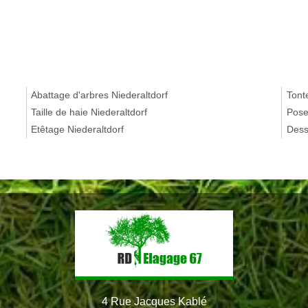
Abattage d'arbres Niederaltdorf
Tont
Taille de haie Niederaltdorf
Pose
Etêtage Niederaltdorf
Dess
4 Rue Jacques Kablé