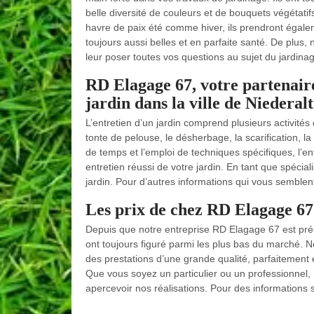
belle diversité de couleurs et de bouquets végétati
havre de paix été comme hiver, ils prendront égaleme
toujours aussi belles et en parfaite santé. De plus, 
leur poser toutes vos questions au sujet du jardina
RD Elagage 67, votre partenaire
jardin dans la ville de Niederal
L’entretien d’un jardin comprend plusieurs activit
tonte de pelouse, le désherbage, la scarification, la
de temps et l’emploi de techniques spécifiques, l’
entretien réussi de votre jardin. En tant que spéci
jardin. Pour d’autres informations qui vous semblent
Les prix de chez RD Elagage 67 s
Depuis que notre entreprise RD Elagage 67 est prése
ont toujours figuré parmi les plus bas du marché. No
des prestations d’une grande qualité, parfaitement 
Que vous soyez un particulier ou un professionnel, n
apercevoir nos réalisations. Pour des informations