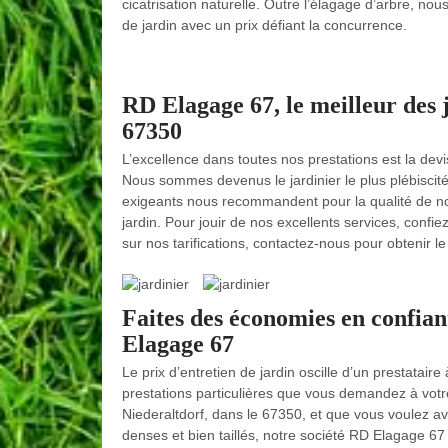
cicatrisation naturelle. Outre l’élagage d’arbre, no
de jardin avec un prix défiant la concurrence.
RD Elagage 67, le meilleur des ja
67350
L’excellence dans toutes nos prestations est la de
Nous sommes devenus le jardinier le plus plébiscité 
exigeants nous recommandent pour la qualité de nos 
jardin. Pour jouir de nos excellents services, confi
sur nos tarifications, contactez-nous pour obtenir l
Faites des économies en confian
Elagage 67
Le prix d’entretien de jardin oscille d’un prestatair
prestations particulières que vous demandez à votre 
Niederaltdorf, dans le 67350, et que vous voulez avo
denses et bien taillés, notre société RD Elagage 67 e