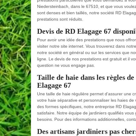
prestations particulières que vous demandez à votre 
Niedersteinbach, dans le 67510, et que vous voulez 
sont denses et bien taillés, notre société RD Elagage
prestations sont réduits.
Devis de RD Elagage 67 disponib
Pour avoir une idée des prestations que nous offron
visiter notre site internet. Vous trouverez dans no
notre société en général ou sur les services que 
ligne. Le devis de nos prestations est gratuit et il 
question ne vous engage pas.
Taille de haie dans les règles de
Elagage 67
Une taille de haie régulière permet d’assurer une cr
votre haie séparative et personnaliser les haies de 
des formes spécifiques, notre entreprise RD Elagage
satisfaire. Notre équipe de jardiniers qualifiés vou
besoins. Pour des informations additionnelles, con
Des artisans jardiniers pas cher