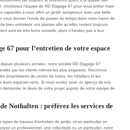
ssionnels fait toujours la différence quant à la qualité des
80, choisissez l’équipe de RD Elagage 67 pour vous prêter main
les capacités à vous offrir un jardin somptueux avec une belle
our vous donner l’envie de passer du temps dans votre havre de
e bien entretenir vos plantes afin qu’elles restent toujours
niers sont de très bons conseils, alors n’hésitez pas à leur
ge 67 pour l’entretien de votre espace
0 depuis plusieurs années, notre société RD Elagage 67
andée par les clients mêmes les plus exigeants. Reconnus
propriétaires de centre de loisirs, les hôteliers et les
de leurs espaces verts. Si vous voulez avoir un aperçu de nos
t et demander le devis de votre projet auprès de notre équipe de
 de Nothalten : préférez les services de
types de travaux d’entretien de jardin, et en particulier en
ez un professionnel, une collectivité ou un particulier, notre