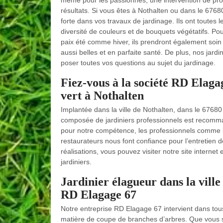
même pour les passionnés, une intervention de profe
résultats. Si vous êtes à Nothalten ou dans le 676
forte dans vos travaux de jardinage. Ils ont toutes 
diversité de couleurs et de bouquets végétatifs. P
paix été comme hiver, ils prendront également soin d
aussi belles et en parfaite santé. De plus, nos jardi
poser toutes vos questions au sujet du jardinage.
Fiez-vous à la société RD Elaga
vert à Nothalten
Implantée dans la ville de Nothalten, dans le 6768
composée de jardiniers professionnels est recomm
pour notre compétence, les professionnels comme les 
restaurateurs nous font confiance pour l’entretien 
réalisations, vous pouvez visiter notre site interne
jardiniers.
Jardinier élagueur dans la ville
RD Elagage 67
Notre entreprise RD Elagage 67 intervient dans tous 
matière de coupe de branches d’arbres. Que vous soy