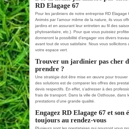
RD Elagage 67
Pour les jardiniers de notre entreprise RD Elagage 
Animés par l’amour même de la nature, ils vous offr
jardins et en assurant leur entretien au fil des sais
phytosanitaire, etc.). Pour que vous puissiez profite
donneront la possibilité d’engager vos divers travaux
avant tout de vous satisfaire. Nous vous sollicitons
votre espace vert.
Trouver un jardinier pas cher d
prendre ?
Une stratégie doit être mise en œuvre pour trouver 
des solutions est de comparer les offres des presta
devis respectifs. En effet, s’adresser à des profe
frais de transport. Dans la ville de Osthouse, dans
prestations d’une grande qualité.
Engagez RD Elagage 67 et son éq
toujours au rendez-vous
Plusieurs sont les prestataires qui pourront vous p