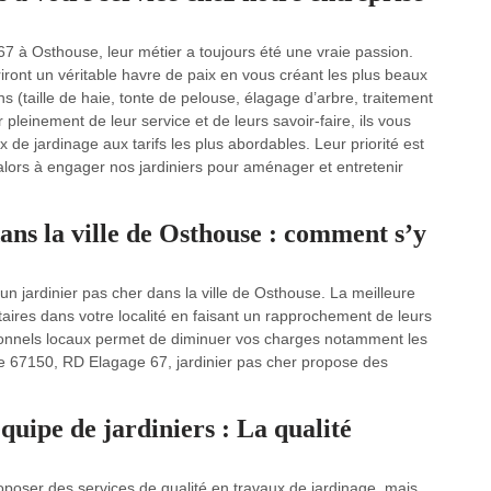
67 à Osthouse, leur métier a toujours été une vraie passion.
iront un véritable havre de paix en vous créant les plus beaux
ons (taille de haie, tonte de pelouse, élagage d’arbre, traitement
r pleinement de leur service et de leurs savoir-faire, ils vous
 de jardinage aux tarifs les plus abordables. Leur priorité est
 alors à engager nos jardiniers pour aménager et entretenir
ans la ville de Osthouse : comment s’y
un jardinier pas cher dans la ville de Osthouse. La meilleure
taires dans votre localité en faisant un rapprochement de leurs
ssionnels locaux permet de diminuer vos charges notamment les
 le 67150, RD Elagage 67, jardinier pas cher propose des
uipe de jardiniers : La qualité
roposer des services de qualité en travaux de jardinage, mais