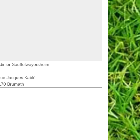
dinier Souffelweyersheim
Rue Jacques Kablé
170 Brumath