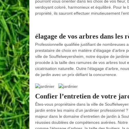
pourront vous orienter dans les choix de vos fleur,
verdoyant coloré, harmonieux et équilibré. Pour le bi
propriété, ils sauront effectuer minutieusement l’en
élagage de vos arbres dans les 
Professionnelle qualifiée justifiant de nombreuses
prestataire de choix en matière d’élagage d’arbre p
ville de Souffelweyersheim, notre équipe de jardini
procède à la taille des ramures de vos arbres tout 
cicatrisation naturelle. Outre l’élagage d’arbre, no
de jardin avec un prix défiant la concurrence.
Confier l’entretien de votre ja
Êtes-vous propriétaire dans la ville de Souffelweye
jardin entre les mains d’un jardinier professionnel 
majeur dans le domaine d’entretien de jardin à So
réussies doublées de compétences avérées. Notre éq
comme l’élagage d’arbres, la taille des fruitiers, la