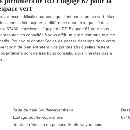
s jardiniers de RD Elagage 67 pour la
 espace vert
avail assez difficile pour ceux qui n’ont pas le pouce vert. Mais
ssionnels fait toujours la différence quant à la qualité des
s le 67460, choisissez l’équipe de RD Elagage 67 pour vous
 ont toutes les capacités à vous offrir un jardin somptueux avec
étatifs. Pour vous donner l’envie de passer du temps dans votre
nt soin de bien entretenir vos plantes afin qu’elles restent
nos jardiniers sont de très bons conseils, alors n’hésitez pas à
ge.
Taille de haie Souffelweyersheim
Dess
Etêtage Souffelweyersheim
674
Tonte et réfection de pelouse Souffelweyersheim