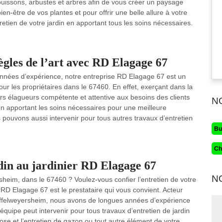
 buissons, arbustes et arbres afin de vous créer un paysage
en-être de vos plantes et pour offrir une belle allure à votre
tretien de votre jardin en apportant tous les soins nécessaires.
règles de l’art avec RD Elagage 67
 années d’expérience, notre entreprise RD Elagage 67 est un
our les propriétaires dans le 67460. En effet, exerçant dans la
ers élagueurs compétente et attentive aux besoins des clients
N
en apportant les soins nécessaires pour une meilleure
us pouvons aussi intervenir pour tous autres travaux d’entretien
Bu
Ch
rdin au jardinier RD Elagage 67
N
rsheim, dans le 67460 ? Voulez-vous confier l’entretien de votre
? RD Elagage 67 est le prestataire qui vous convient. Acteur
uffelweyersheim, nous avons de longues années d’expérience
uipe peut intervenir pour tous travaux d’entretien de jardin
 pose et l’entretien de gazon ou tout autre élément de votre