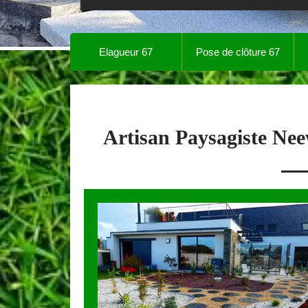
Elagueur 67
Pose de clôture 67
Artisan Paysagiste Nee