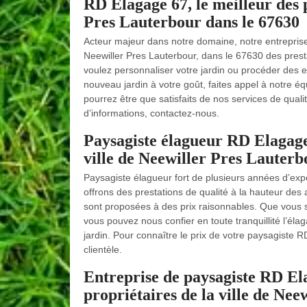
RD Elagage 67, le meilleur des p
Pres Lauterbour dans le 67630
Acteur majeur dans notre domaine, notre entreprise 
Neewiller Pres Lauterbour, dans le 67630 des presta
voulez personnaliser votre jardin ou procéder des en
nouveau jardin à votre goût, faites appel à notre 
pourrez être que satisfaits de nos services de quali
d’informations, contactez-nous.
Paysagiste élagueur RD Elagage 
ville de Neewiller Pres Lauterb
Paysagiste élagueur fort de plusieurs années d’exp
offrons des prestations de qualité à la hauteur des 
sont proposées à des prix raisonnables. Que vous so
vous pouvez nous confier en toute tranquillité l’éla
jardin. Pour connaître le prix de votre paysagiste R
clientèle.
Entreprise de paysagiste RD Ela
propriétaires de la ville de Ne