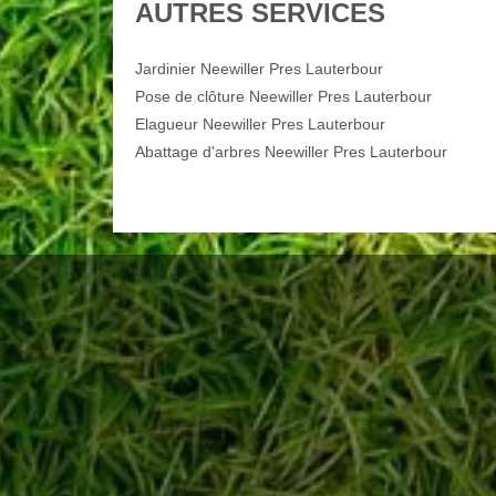
AUTRES SERVICES
Jardinier Neewiller Pres Lauterbour
Pose de clôture Neewiller Pres Lauterbour
Elagueur Neewiller Pres Lauterbour
Abattage d'arbres Neewiller Pres Lauterbour