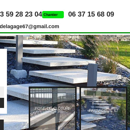
3 59 28 23 04
06 37 15 68 09
Chantier
rdelagage67@gmail.com
POSE DE CLÔTURE
UEUR 67
PAYSAGISTE 67
67