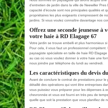
Nous sommes un paysagiste qui avons acquis une g
d’entretien de jardin dans la ville de Neewiller Pre
capacité d’écoute sont nos principales qualités et 
propriétaires les plus exigeants s’empressent de nou
jardins. Si vous voulez connaître davantage nos condi
Offrez une seconde jeunesse à vo
votre haie à RD Elagage 67
Votre jardin se trouve embelli et plus harmonieux si l
Pour cela, il vous faut un professionnel compétent. 
paysagiste spécialiste en taille de haie RD Elagage
au cas où vous vouliez donner à votre haie une for
nous joindre par téléphone du lundi au vendredi.
Les caractéristiques du devis d
Avant de conclure le contrat de prestations pour le
détaillé des opérations qui vont être entreprises da
vous puissiez vous préparer pour les dépenses à en
chevronnée et vous est fourni en très peu de temps
quelle que soit la prestation que vous planifiez de n