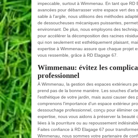
impeccable, surtout à Wimmenau. En tant que RD 
avancées pour débarrasser votre espace vert des s
sable à l'argile, nous utilisons des méthodes adapté
de dessoucheuses mécaniques puissantes, permetta
environnant. De plus, nous employons des techniques
pour accélérer la décomposition des racines résidue
qui non seulement est esthétiquement plaisant, mai
expertise à Wimmenau assure que chaque projet est 
vous ressemble, grâce à RD Elagage 67.
Wimmenau: évitez les complicat
professionnel
À Wimmenau, la gestion des espaces extérieurs peut
prend pas de la bonne manière. Les souches d'arbr
l'esthétique de votre jardin, mais aussi causer de
comprenons l'importance d'un espace extérieur prop
dessouchage professionnel, conçu pour éliminer ces
expertise, nous vous aidons à préserver la beauté 
liées à la pourriture ou au repoussement indésirab
Faites confiance à RD Elagage 67 pour transformer 
Wimmenau, nous sommes votre partenaire de confia