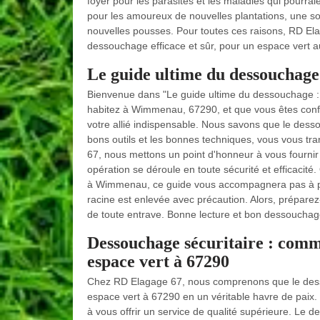
foyer pour les parasites et les maladies qui pourrai
pour les amoureux de nouvelles plantations, une s
nouvelles pousses. Pour toutes ces raisons, RD El
dessouchage efficace et sûr, pour un espace vert a
Le guide ultime du dessouchage :
Bienvenue dans "Le guide ultime du dessouchage : d
habitez à Wimmenau, 67290, et que vous êtes confr
votre allié indispensable. Nous savons que le des
bons outils et les bonnes techniques, vous vous t
67, nous mettons un point d'honneur à vous fournir 
opération se déroule en toute sécurité et efficacit
à Wimmenau, ce guide vous accompagnera pas à pas
racine est enlevée avec précaution. Alors, préparez
de toute entrave. Bonne lecture et bon dessoucha
Dessouchage sécuritaire : com
espace vert à 67290
Chez RD Elagage 67, nous comprenons que le desso
espace vert à 67290 en un véritable havre de paix
à vous offrir un service de qualité supérieure. Le 