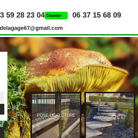
3 59 28 23 04
06 37 15 68 09
Chantier
rdelagage67@gmail.com
POSE DE CLÔTURE
UEUR 67
PAYSAGISTE 67
67