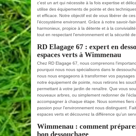
c'est un art qui nécessite à la fois expertise et dél
utilise des équipements de pointe et des technique
et efficace. Notre objectif est de vous libérer de c
l'écosystème environnant. Grâce à notre savoir-fair
harmonieux, propice à la détente et à la conviviali
tout en respectant l'environnement et la sécurité d
RD Elagage 67 : expert en dess
espaces verts à Wimmenau
Chez RD Elagage 67, nous comprenons l'importance d
pourquoi nous nous spécialisons dans le dessouch
nous nous engageons à transformer vos paysages e
notre équipement de pointe, nous retirons les souc
permettant à votre jardin de renaître. Que vous sou
nouveaux arbres, ou simplement redonner de l'écla
accompagner à chaque étape. Nous sommes fiers de
passion pour l'environnement nous distinguent. Fa
espaces verts et découvrez la différence qu’un serv
Wimmenau : comment préparer 
bon dessouchage