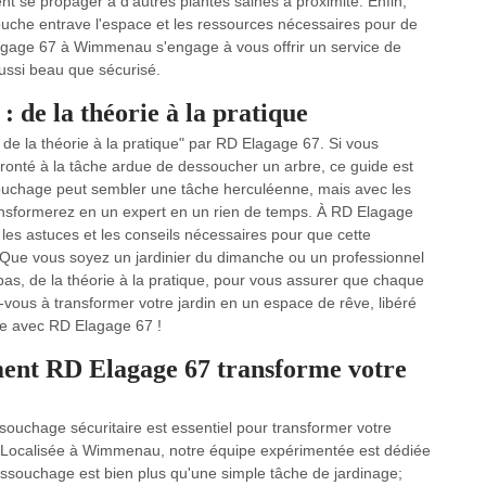
ent se propager à d'autres plantes saines à proximité. Enfin,
ouche entrave l'espace et les ressources nécessaires pour de
agage 67 à Wimmenau s'engage à vous offrir un service de
ussi beau que sécurisé.
 de la théorie à la pratique
e la théorie à la pratique" par RD Elagage 67. Si vous
onté à la tâche ardue de dessoucher un arbre, ce guide est
souchage peut sembler une tâche herculéenne, mais avec les
ransformerez en un expert en un rien de temps. À RD Elagage
les astuces et les conseils nécessaires pour que cette
é. Que vous soyez un jardinier du dimanche ou un professionnel
, de la théorie à la pratique, pour vous assurer que chaque
-vous à transformer votre jardin en un espace de rêve, libéré
ge avec RD Elagage 67 !
ment RD Elagage 67 transforme votre
uchage sécuritaire est essentiel pour transformer votre
. Localisée à Wimmenau, notre équipe expérimentée est dédiée
dessouchage est bien plus qu'une simple tâche de jardinage;