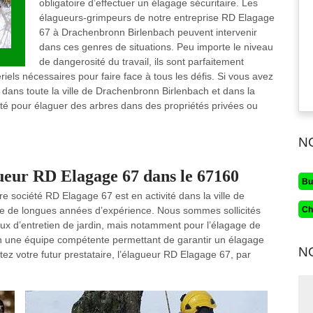
obligatoire d’effectuer un élagage sécuritaire. Les
élagueurs-grimpeurs de notre entreprise RD Elagage
67 à Drachenbronn Birlenbach peuvent intervenir
dans ces genres de situations. Peu importe le niveau
de dangerosité du travail, ils sont parfaitement
iels nécessaires pour faire face à tous les défis. Si vous avez
r dans toute la ville de Drachenbronn Birlenbach et dans la
ité pour élaguer des arbres dans des propriétés privées ou
N
gueur RD Elagage 67 dans le 67160
Bu
e société RD Elagage 67 est en activité dans la ville de
Ch
se de longues années d’expérience. Nous sommes sollicités
vaux d’entretien de jardin, mais notamment pour l’élagage de
on une équipe compétente permettant de garantir un élagage
N
ctez votre futur prestataire, l’élagueur RD Elagage 67, par