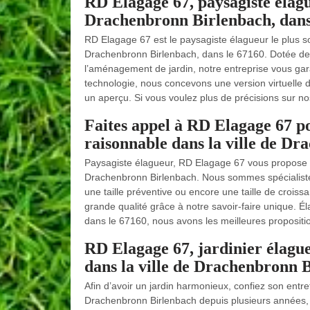
RD Elagage 67, paysagiste élagueu
Drachenbronn Birlenbach, dans
RD Elagage 67 est le paysagiste élagueur le plus soll
Drachenbronn Birlenbach, dans le 67160. Dotée de 
l’aménagement de jardin, notre entreprise vous garan
technologie, nous concevons une version virtuelle 
un aperçu. Si vous voulez plus de précisions sur no
Faites appel à RD Elagage 67 p
raisonnable dans la ville de D
Paysagiste élagueur, RD Elagage 67 vous propose de
Drachenbronn Birlenbach. Nous sommes spécialistes 
une taille préventive ou encore une taille de croissa
grande qualité grâce à notre savoir-faire unique. É
dans le 67160, nous avons les meilleures propositi
RD Elagage 67, jardinier élague
dans la ville de Drachenbronn 
Afin d’avoir un jardin harmonieux, confiez son entre
Drachenbronn Birlenbach depuis plusieurs années,