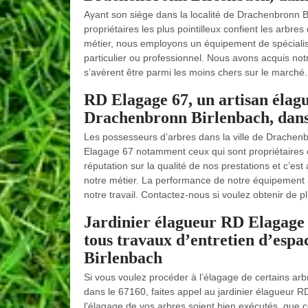
Ayant son siège dans la localité de Drachenbronn B
propriétaires les plus pointilleux confient les arbr
métier, nous employons un équipement de spécialiste
particulier ou professionnel. Nous avons acquis notr
s’avèrent être parmi les moins chers sur le marché.
RD Elagage 67, un artisan élagu
Drachenbronn Birlenbach, dans
Les possesseurs d’arbres dans la ville de Drachenbr
Elagage 67 notamment ceux qui sont propriétaires 
réputation sur la qualité de nos prestations et c’
notre métier. La performance de notre équipement a
notre travail. Contactez-nous si voulez obtenir de p
Jardinier élagueur RD Elagage 6
tous travaux d’entretien d’espa
Birlenbach
Si vous voulez procéder à l’élagage de certains arb
dans le 67160, faites appel au jardinier élagueur RD
l’élagage de vos arbres soient bien exécutés, que 