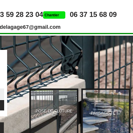
3 59 28 23 04
06 37 15 68 09
Chantier
rdelagage67@gmail.com
POSE DE CLÔTURE
UEUR 67
PAYSAGISTE 67
67