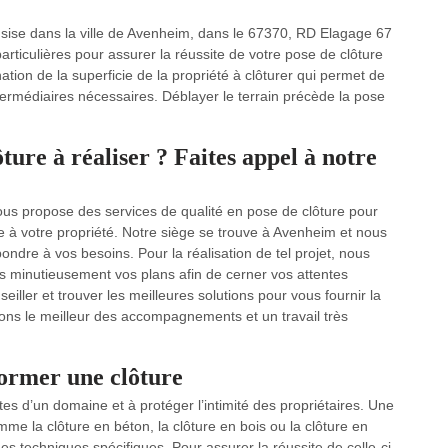
ge sise dans la ville de Avenheim, dans le 67370, RD Elagage 67
ticulières pour assurer la réussite de votre pose de clôture
nation de la superficie de la propriété à clôturer qui permet de
ermédiaires nécessaires. Déblayer le terrain précède la pose
ture à réaliser ? Faites appel à notre
us propose des services de qualité en pose de clôture pour
re à votre propriété. Notre siège se trouve à Avenheim et nous
dre à vos besoins. Pour la réalisation de tel projet, nous
ns minutieusement vos plans afin de cerner vos attentes
ller et trouver les meilleures solutions pour vous fournir la
ons le meilleur des accompagnements et un travail très
former une clôture
mites d’un domaine et à protéger l’intimité des propriétaires. Une
me la clôture en béton, la clôture en bois ou la clôture en
des techniques spécifiques. Pour assurer la réussite de celle-ci,