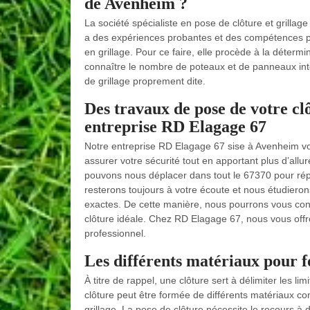
de Avenheim ?
La société spécialiste en pose de clôture et grilla
a des expériences probantes et des compétences par
en grillage. Pour ce faire, elle procède à la détermi
connaître le nombre de poteaux et de panneaux int
de grillage proprement dite.
Des travaux de pose de votre clô
entreprise RD Elagage 67
Notre entreprise RD Elagage 67 sise à Avenheim vo
assurer votre sécurité tout en apportant plus d’allu
pouvons nous déplacer dans tout le 67370 pour répon
resterons toujours à votre écoute et nous étudiero
exactes. De cette manière, nous pourrons vous consei
clôture idéale. Chez RD Elagage 67, nous vous offr
professionnel.
Les différents matériaux pour 
À titre de rappel, une clôture sert à délimiter les li
clôture peut être formée de différents matériaux com
grillage. La pose de clôture nécessite le recours à 