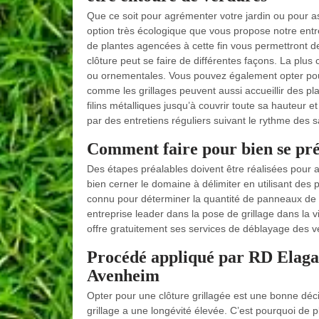
Que ce soit pour agrémenter votre jardin ou pour as
option très écologique que vous propose notre en
de plantes agencées à cette fin vous permettront de
clôture peut se faire de différentes façons. La plus
ou ornementales. Vous pouvez également opter pour
comme les grillages peuvent aussi accueillir des pl
filins métalliques jusqu’à couvrir toute sa hauteur 
par des entretiens réguliers suivant le rythme des 
Comment faire pour bien se pré
Des étapes préalables doivent être réalisées pour ass
bien cerner le domaine à délimiter en utilisant des p
connu pour déterminer la quantité de panneaux de g
entreprise leader dans la pose de grillage dans la v
offre gratuitement ses services de déblayage des v
Procédé appliqué par RD Elagag
Avenheim
Opter pour une clôture grillagée est une bonne déci
grillage a une longévité élevée. C’est pourquoi de pl