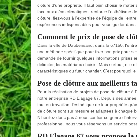
clôture d’une propriété. Il faut bien choisir le matér
face aux aléas climatiques, renforce l’esthétisme d
clôture, fiez-vous à l’expertise de l’équipe de l’ent
expériences indispensables pour vous guider dans 
Comment le prix de pose de clôt
Dans la ville de Daubensand, dans le 67150, l’entr
une méthode spécifique pour fixer son prix pour ses
demande de fournir quelques informations prises en
délimiter, les matériaux choisis. Mais surtout, elle 
caractéristiques du futur chantier. C’est pourquoi l
Pose de clôture aux meilleurs t
Pour la réalisation de projets de pose de clôture à
notre entreprise RD Elagage 67. Depuis des années
tout en travaillant l’esthétique de leur propriété g
de clôture sont sur mesure et adaptées à chaque b
N’hésitez donc pas à nous confier ce genre d’interven
professionnel, nous vous réservons un service pose 
RD Elagage 67 vous propose la p