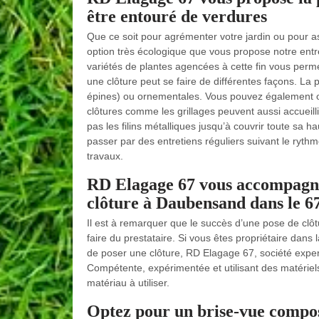
être entouré de verdures
Que ce soit pour agrémenter votre jardin ou pour as
option très écologique que vous propose notre e
variétés de plantes agencées à cette fin vous perme
une clôture peut se faire de différentes façons. La 
épines) ou ornementales. Vous pouvez également o
clôtures comme les grillages peuvent aussi accueill
pas les filins métalliques jusqu’à couvrir toute sa 
passer par des entretiens réguliers suivant le ryth
travaux.
RD Elagage 67 vous accompagne
clôture à Daubensand dans le 6
Il est à remarquer que le succès d’une pose de clôtur
faire du prestataire. Si vous êtes propriétaire dan
de poser une clôture, RD Elagage 67, société experte
Compétente, expérimentée et utilisant des matériels
matériau à utiliser.
Optez pour un brise-vue compos