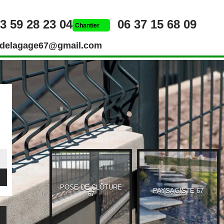
3 59 28 23 04
06 37 15 68 09
Chantier
rdelagage67@gmail.com
POSE DE CLÔTURE
UEUR 67
PAYSAGISTE 67
67