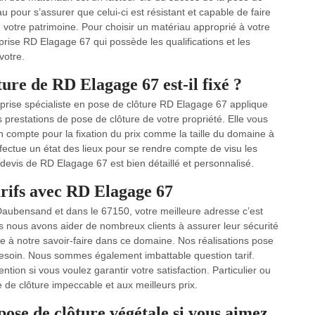
iau pour s’assurer que celui-ci est résistant et capable de faire
e votre patrimoine. Pour choisir un matériau approprié à votre
reprise RD Elagage 67 qui possède les qualifications et les
votre.
ure de RD Elagage 67 est-il fixé ?
eprise spécialiste en pose de clôture RD Elagage 67 applique
 prestations de pose de clôture de votre propriété. Elle vous
 compte pour la fixation du prix comme la taille du domaine à
effectue un état des lieux pour se rendre compte de visu les
e devis de RD Elagage 67 est bien détaillé et personnalisé.
arifs avec RD Elagage 67
 Daubensand et dans le 67150, votre meilleure adresse c’est
 nous avons aider de nombreux clients à assurer leur sécurité
râce à notre savoir-faire dans ce domaine. Nos réalisations pose
esoin. Nous sommes également imbattable question tarif.
tion si vous voulez garantir votre satisfaction. Particulier ou
de clôture impeccable et aux meilleurs prix.
ose de clôture végétale si vous aimez