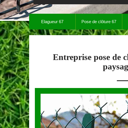
Elagueur 67
Pose de clôture 67
Entreprise pose de 
paysag