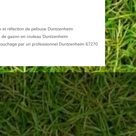
e et réfection de pelouse Duntzenheim
 de gazon en rouleau Duntzenheim
ouchage par un professionnel Duntzenheim 67270