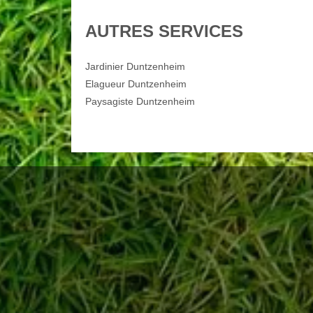
AUTRES SERVICES
Jardinier Duntzenheim
Elagueur Duntzenheim
Paysagiste Duntzenheim