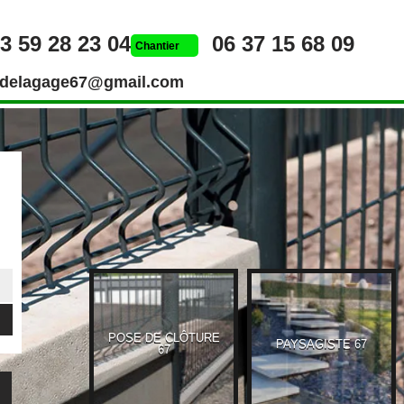
3 59 28 23 04
06 37 15 68 09
Chantier
rdelagage67@gmail.com
POSE DE CLÔTURE
UEUR 67
PAYSAGISTE 67
67