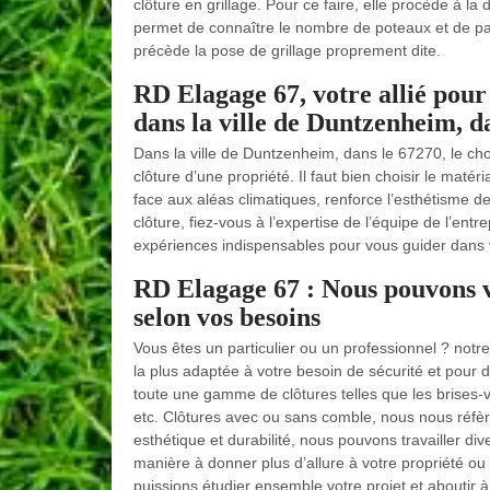
clôture en grillage. Pour ce faire, elle procède à la 
permet de connaître le nombre de poteaux et de pa
précède la pose de grillage proprement dite.
RD Elagage 67, votre allié pour 
dans la ville de Duntzenheim, d
Dans la ville de Duntzenheim, dans le 67270, le cho
clôture d’une propriété. Il faut bien choisir le matér
face aux aléas climatiques, renforce l’esthétisme d
clôture, fiez-vous à l’expertise de l’équipe de l’ent
expériences indispensables pour vous guider dans 
RD Elagage 67 : Nous pouvons vo
selon vos besoins
Vous êtes un particulier ou un professionnel ? notr
la plus adaptée à votre besoin de sécurité et pour 
toute une gamme de clôtures telles que les brises-vue
etc. Clôtures avec ou sans comble, nous nous réfè
esthétique et durabilité, nous pouvons travailler div
manière à donner plus d’allure à votre propriété ou
puissions étudier ensemble votre projet et aboutir à