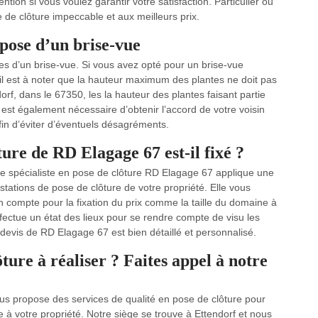
tion si vous voulez garantir votre satisfaction. Particulier ou
de clôture impeccable et aux meilleurs prix.
pose d’un brise-vue
ôles d’un brise-vue. Si vous avez opté pour un brise-vue
 il est à noter que la hauteur maximum des plantes ne doit pas
orf, dans le 67350, les la hauteur des plantes faisant partie
 est également nécessaire d’obtenir l’accord de votre voisin
afin d’éviter d’éventuels désagréments.
ure de RD Elagage 67 est-il fixé ?
rise spécialiste en pose de clôture RD Elagage 67 applique une
stations de pose de clôture de votre propriété. Elle vous
 compte pour la fixation du prix comme la taille du domaine à
effectue un état des lieux pour se rendre compte de visu les
e devis de RD Elagage 67 est bien détaillé et personnalisé.
ture à réaliser ? Faites appel à notre
us propose des services de qualité en pose de clôture pour
re à votre propriété. Notre siège se trouve à Ettendorf et nous