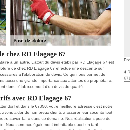
ble chez RD Elagage 67
Pos
ataire à un autre. L’atout du devis établi par RD Elagage 67 est
de clôture de chez RD Elagage 67 effectue une descente sur
4 
écessaires à l’élaboration du devis. Ce qui nous permet de
67
dons aussi une grande importance aux attentes du propriétaire.
nt donc l’établissement d’un devis de qualité.
arifs avec RD Elagage 67
Ettendorf et dans le 67350, votre meilleure adresse c’est notre
avons aider de nombreux clients à assurer leur sécurité tout
à notre savoir-faire dans ce domaine. Nos réalisations pose de
in. Nous sommes également imbattable question tarif.