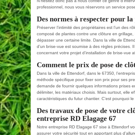
N’hésitez donc pas à nous confier ce genre d’interven
professionnel, nous vous réservons un service pose 
Des normes à respecter pour la 
Préserver l’intimité des propriétaires est l’un des r
composé de plantes contre une clôture en grillage,
dépasser une certaine limite. Dans la ville de Ettend
d’un brise-vue est soumise à des règles précises. Il
concernant votre projet d’installation de brise-vue 
Comment le prix de pose de clôt
Dans la ville de Ettendorf, dans le 67350, l’entrep
méthode spécifique pour fixer son prix pour ses pre
demande de fournir quelques informations prises en
délimiter, les matériaux choisis. Mais surtout, elle 
caractéristiques du futur chantier. C’est pourquoi l
Des travaux de pose de votre clô
entreprise RD Elagage 67
Notre entreprise RD Elagage 67 sise à Ettendorf vo
assurer votre sécurité tout en apportant plus d’allu