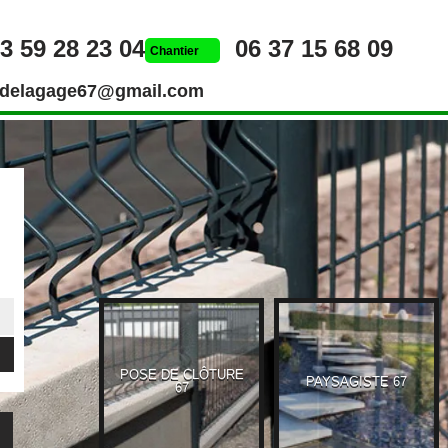
3 59 28 23 04
06 37 15 68 09
Chantier
rdelagage67@gmail.com
POSE DE CLÔTURE
UEUR 67
PAYSAGISTE 67
67