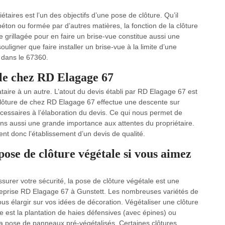
étaires est l’un des objectifs d’une pose de clôture. Qu’il
béton ou formée par d’autres matières, la fonction de la clôture
 grillagée pour en faire un brise-vue constitue aussi une
 souligner que faire installer un brise-vue à la limite d’une
, dans le 67360.
ble chez RD Elagage 67
ataire à un autre. L’atout du devis établi par RD Elagage 67 est
de clôture de chez RD Elagage 67 effectue une descente sur
écessaires à l’élaboration du devis. Ce qui nous permet de
dons aussi une grande importance aux attentes du propriétaire.
nt donc l’établissement d’un devis de qualité.
ose de clôture végétale si vous aimez
surer votre sécurité, la pose de clôture végétale est une
reprise RD Elagage 67 à Gunstett. Les nombreuses variétés de
us élargir sur vos idées de décoration. Végétaliser une clôture
ue est la plantation de haies défensives (avec épines) ou
 pose de panneaux pré-végétalisés. Certaines clôtures