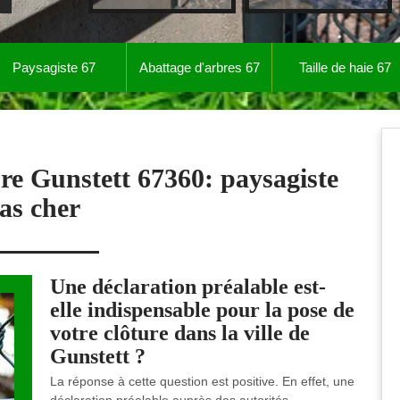
Paysagiste 67
Abattage d'arbres 67
Taille de haie 67
ure Gunstett 67360: paysagiste
as cher
Une déclaration préalable est-
elle indispensable pour la pose de
votre clôture dans la ville de
Gunstett ?
La réponse à cette question est positive. En effet, une