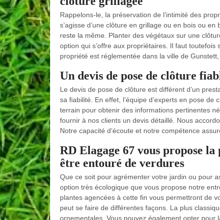
clôture grillagée
Rappelons-le, la préservation de l’intimité des propri
s’agisse d’une clôture en grillage ou en bois ou en 
reste la même. Planter des végétaux sur une clôture
option qui s’offre aux propriétaires. Il faut toutefois
propriété est réglementée dans la ville de Gunstett
Un devis de pose de clôture fia
Le devis de pose de clôture est différent d’un prest
sa fiabilité. En effet, l’équipe d’experts en pose 
terrain pour obtenir des informations pertinentes n
fournir à nos clients un devis détaillé. Nous accor
Notre capacité d’écoute et notre compétence assure
RD Elagage 67 vous propose la p
être entouré de verdures
Que ce soit pour agrémenter votre jardin ou pour as
option très écologique que vous propose notre ent
plantes agencées à cette fin vous permettront de vo
peut se faire de différentes façons. La plus classiq
ornementales. Vous pouvez également opter pour la