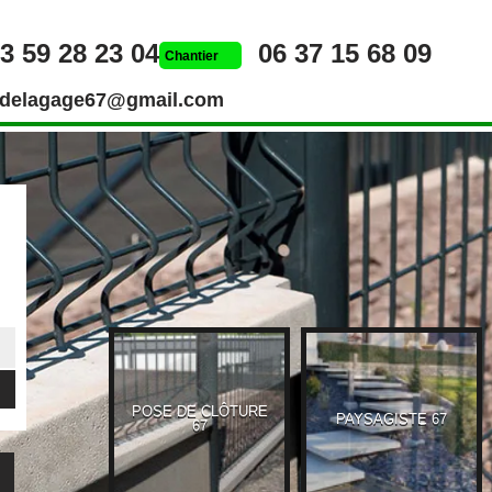
3 59 28 23 04
06 37 15 68 09
Chantier
rdelagage67@gmail.com
POSE DE CLÔTURE
UEUR 67
PAYSAGISTE 67
67