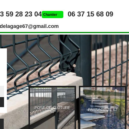
3 59 28 23 04
06 37 15 68 09
Chantier
rdelagage67@gmail.com
POSE DE CLÔTURE
UEUR 67
PAYSAGISTE 67
67