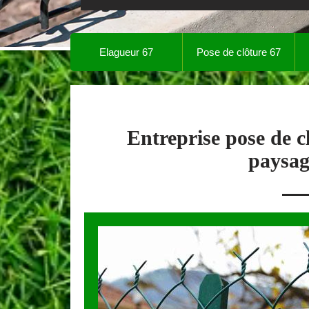
Elagueur 67
Pose de clôture 67
Entreprise pose de 
paysag