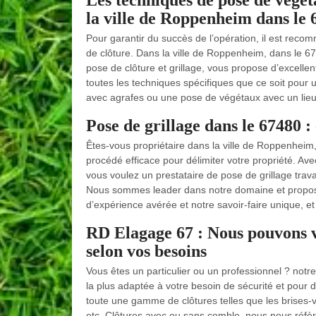
Les techniques de pose de végét
la ville de Roppenheim dans le 
Pour garantir du succès de l’opération, il est reco
de clôture. Dans la ville de Roppenheim, dans le 67
pose de clôture et grillage, vous propose d’excellen
toutes les techniques spécifiques que ce soit pou
avec agrafes ou une pose de végétaux avec un lieu
Pose de grillage dans le 67480 : 
Êtes-vous propriétaire dans la ville de Roppenheim, 
procédé efficace pour délimiter votre propriété. Ave
vous voulez un prestataire de pose de grillage trav
Nous sommes leader dans notre domaine et propose
d’expérience avérée et notre savoir-faire unique, et
RD Elagage 67 : Nous pouvons vo
selon vos besoins
Vous êtes un particulier ou un professionnel ? notr
la plus adaptée à votre besoin de sécurité et pour 
toute une gamme de clôtures telles que les brises-vue
etc. Clôtures avec ou sans comble, nous nous réfè