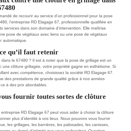
aux contre une clôture en grillage dans
67480
mmandé de recourir au service d’un professionnel pour la pose
480, l’entreprise RD Elagage 67, professionnelle qualifiée en
ts services dans son domaine d’intervention. Elle maîtrise
r une pose de végétaux avec liens ou une pose de végétaux
r automatique.
ce qu’il faut retenir
dans le 67480 ? Il est à noter que la pose de grillage est un
c une clôture grillagée, votre propriété gagne en esthétisme. Si
aillant avec compétence, choisissez la société RD Elagage 67.
 des prestations de grande qualité grâce à nos années
 ce à des prix abordables.
us fournir toutes sortes de clôture
e entreprise RD Elagage 67 peut vous aider à choisir la clôture
donner plus d’identité à vos lieux. Nous pouvons vous fournir
, les grillages, les barrières, les palissades, les canisses,
rerons au degré d’intimité que vous recherchez. Question