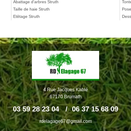
Abattage d'arbres Struth
Tont
Taille de haie Struth
Pose
Etêtage Struth
Dess
4 Rue Jacques Kablé
67170 Brumath
03 59 28 23 04
/
06 37 15 68 09
rdelagage67@gmail.com