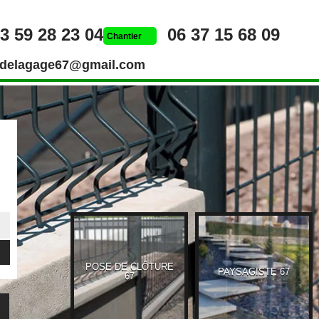
3 59 28 23 04
06 37 15 68 09
Chantier
rdelagage67@gmail.com
POSE DE CLÔTURE
UEUR 67
PAYSAGISTE 67
67