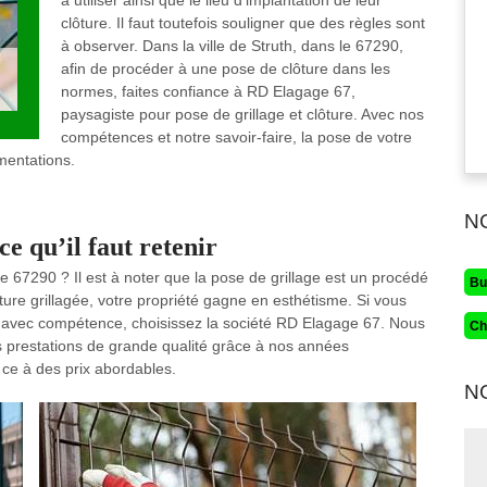
à utiliser ainsi que le lieu d’implantation de leur
clôture. Il faut toutefois souligner que des règles sont
à observer. Dans la ville de Struth, dans le 67290,
afin de procéder à une pose de clôture dans les
normes, faites confiance à RD Elagage 67,
paysagiste pour pose de grillage et clôture. Avec nos
compétences et notre savoir-faire, la pose de votre
mentations.
N
ce qu’il faut retenir
 le 67290 ? Il est à noter que la pose de grillage est un procédé
Bu
ôture grillagée, votre propriété gagne en esthétisme. Si vous
ant avec compétence, choisissez la société RD Elagage 67. Nous
Ch
prestations de grande qualité grâce à nos années
 ce à des prix abordables.
N