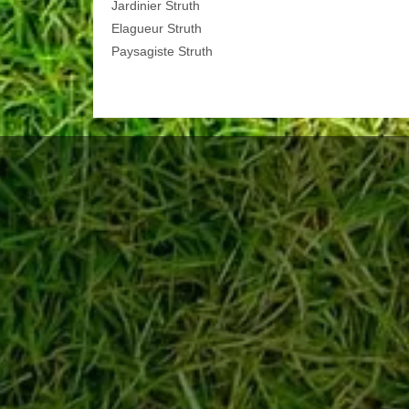
Jardinier Struth
Elagueur Struth
Paysagiste Struth