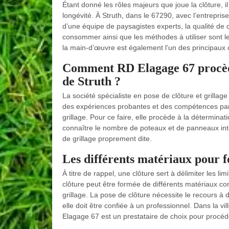
Étant donné les rôles majeurs que joue la clôture, il
longévité. À Struth, dans le 67290, avec l’entrepri
d’une équipe de paysagistes experts, la qualité de c
consommer ainsi que les méthodes à utiliser sont le
la main-d’œuvre est également l’un des principaux 
Comment RD Elagage 67 procède-t
de Struth ?
La société spécialiste en pose de clôture et grillag
des expériences probantes et des compétences parti
grillage. Pour ce faire, elle procède à la déterminat
connaître le nombre de poteaux et de panneaux int
de grillage proprement dite.
Les différents matériaux pour 
À titre de rappel, une clôture sert à délimiter les li
clôture peut être formée de différents matériaux com
grillage. La pose de clôture nécessite le recours à 
elle doit être confiée à un professionnel. Dans la vi
Elagage 67 est un prestataire de choix pour procéde