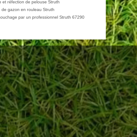
e et réfection de pelouse Struth
 de gazon en rouleau Struth
ouchage par un professionnel Struth 67290