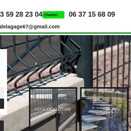
3 59 28 23 04
06 37 15 68 09
Chantier
rdelagage67@gmail.com
POSE DE CLÔTURE
UEUR 67
PAYSAGISTE 67
67