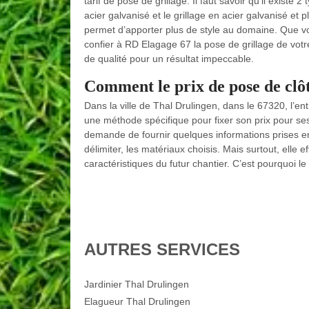
tarif de pose de grillage. Il faut savoir qu’il existe 2 
acier galvanisé et le grillage en acier galvanisé et p
permet d’apporter plus de style au domaine. Que vou
confier à RD Elagage 67 la pose de grillage de vot
de qualité pour un résultat impeccable.
Comment le prix de pose de clôt
Dans la ville de Thal Drulingen, dans le 67320, l’e
une méthode spécifique pour fixer son prix pour ses
demande de fournir quelques informations prises en
délimiter, les matériaux choisis. Mais surtout, elle 
caractéristiques du futur chantier. C’est pourquoi l
AUTRES SERVICES
Jardinier Thal Drulingen
Elagueur Thal Drulingen