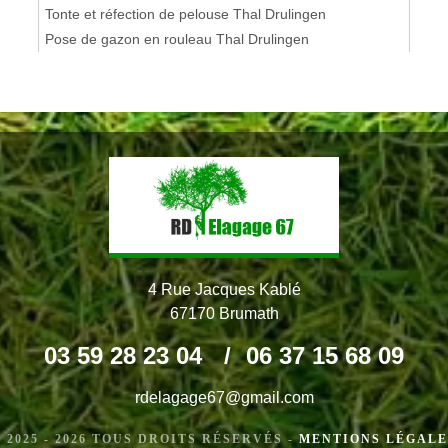
Tonte et réfection de pelouse Thal Drulingen
Pose de gazon en rouleau Thal Drulingen
4 Rue Jacques Kablé
67170 Brumath
03 59 28 23 04
/
06 37 15 68 09
rdelagage67@gmail.com
 2025 - 2026 TOUS DROITS RÉSERVÉS -
MENTIONS LÉGALE