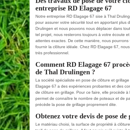
Des travaux de pose de votre clô
entreprise RD Elagage 67
Notre entreprise RD Elagage 67 sise à Thal Druling
pour assurer votre sécurité tout en apportant plus d
Drulingen et nous pouvons nous déplacer dans tout 
tel projet, nous resterons toujours à votre écoute 
attentes exactes. De cette manière, nous pourrons v
fournir la clôture idéale. Chez RD Elagage 67, nou
très professionnel.
Comment RD Elagage 67 procède-t
de Thal Drulingen ?
La société spécialiste en pose de clôture et grillag
Elagage 67 a des expériences probantes et des com
de clôture en grillage. Pour ce faire, elle procède à 
permet de connaître le nombre de poteaux et de pa
précède la pose de grillage proprement dite.
Obtenez votre devis de pose de g
Le matériau choisi, la surface de propriété à clôture