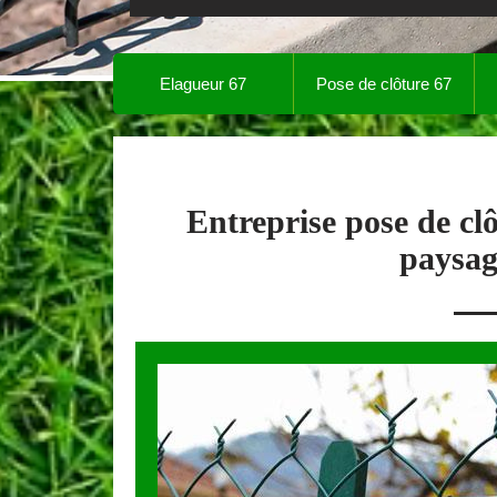
Elagueur 67
Pose de clôture 67
Entreprise pose de cl
paysag