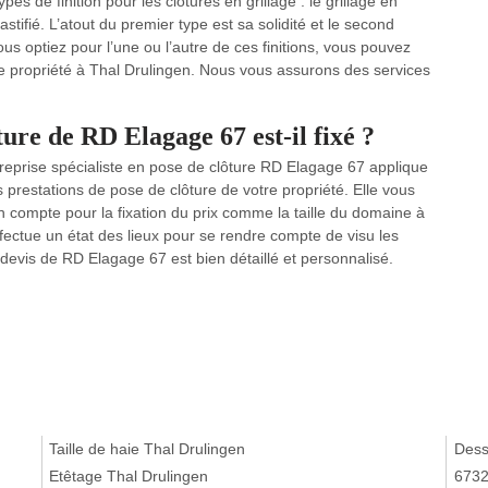
types de finition pour les clôtures en grillage : le grillage en
lastifié. L’atout du premier type est sa solidité et le second
s optiez pour l’une ou l’autre de ces finitions, vous pouvez
re propriété à Thal Drulingen. Nous vous assurons des services
ure de RD Elagage 67 est-il fixé ?
ntreprise spécialiste en pose de clôture RD Elagage 67 applique
 prestations de pose de clôture de votre propriété. Elle vous
 compte pour la fixation du prix comme la taille du domaine à
effectue un état des lieux pour se rendre compte de visu les
e devis de RD Elagage 67 est bien détaillé et personnalisé.
Taille de haie Thal Drulingen
Dess
Etêtage Thal Drulingen
673