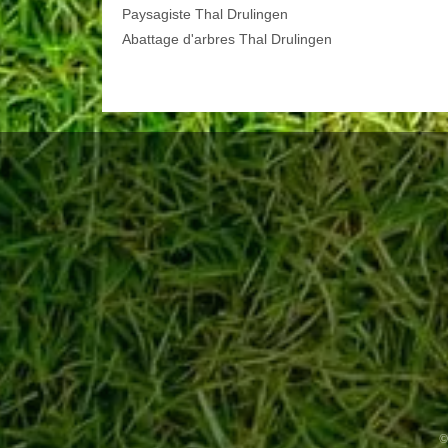
Paysagiste Thal Drulingen
Abattage d'arbres Thal Drulingen
©