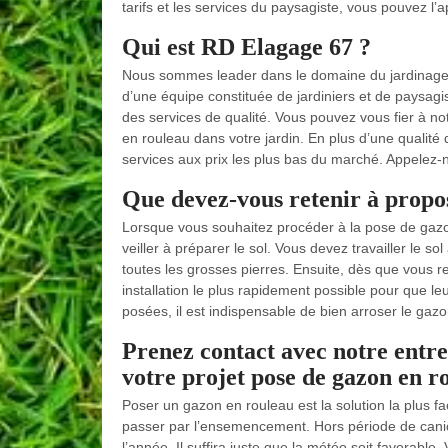
tarifs et les services du paysagiste, vous pouvez l’a
Qui est RD Elagage 67 ?
Nous sommes leader dans le domaine du jardinage
d’une équipe constituée de jardiniers et de paysag
des services de qualité. Vous pouvez vous fier à no
en rouleau dans votre jardin. En plus d’une qualit
services aux prix les plus bas du marché. Appelez-n
Que devez-vous retenir à propos
Lorsque vous souhaitez procéder à la pose de gazo
veiller à préparer le sol. Vous devez travailler le s
toutes les grosses pierres. Ensuite, dès que vous 
installation le plus rapidement possible pour que le
posées, il est indispensable de bien arroser le gazo
Prenez contact avec notre entr
votre projet pose de gazon en r
Poser un gazon en rouleau est la solution la plus fa
passer par l’ensemencement. Hors période de canicu
l’année. Il suffira juste que la météo soit favorabl