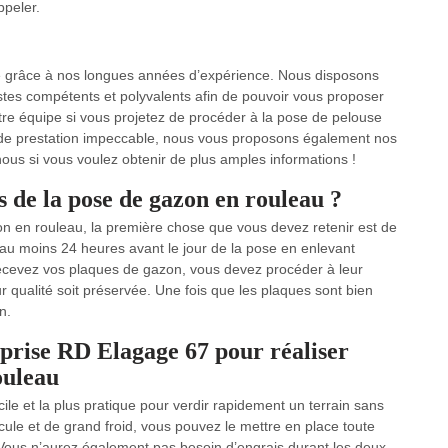
ppeler.
 grâce à nos longues années d’expérience. Nous disposons
istes compétents et polyvalents afin de pouvoir vous proposer
tre équipe si vous projetez de procéder à la pose de pelouse
é de prestation impeccable, nous vous proposons également nos
ous si vous voulez obtenir de plus amples informations !
 de la pose de gazon en rouleau ?
n en rouleau, la première chose que vous devez retenir est de
ol au moins 24 heures avant le jour de la pose en enlevant
recevez vos plaques de gazon, vous devez procéder à leur
ur qualité soit préservée. Une fois que les plaques sont bien
n.
eprise RD Elagage 67 pour réaliser
ouleau
cile et la plus pratique pour verdir rapidement un terrain sans
le et de grand froid, vous pouvez le mettre en place toute
e. Vous n’aurez également pas besoin d’engrais durant les deux