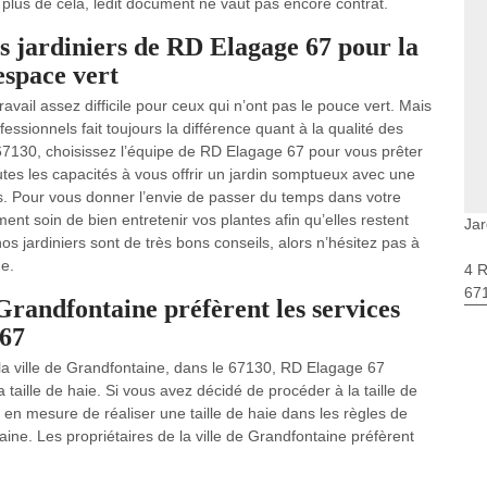
n plus de cela, ledit document ne vaut pas encore contrat.
s jardiniers de RD Elagage 67 pour la
 espace vert
avail assez difficile pour ceux qui n’ont pas le pouce vert. Mais
ssionnels fait toujours la différence quant à la qualité des
 67130, choisissez l’équipe de RD Elagage 67 pour vous prêter
utes les capacités à vous offrir un jardin somptueux avec une
fs. Pour vous donner l’envie de passer du temps dans votre
nt soin de bien entretenir vos plantes afin qu’elles restent
Jar
nos jardiniers sont de très bons conseils, alors n’hésitez pas à
ge.
4 
67
 Grandfontaine préfèrent les services
 67
s la ville de Grandfontaine, dans le 67130, RD Elagage 67
a taille de haie. Si vous avez décidé de procéder à la taille de
en mesure de réaliser une taille de haie dans les règles de
aine. Les propriétaires de la ville de Grandfontaine préfèrent