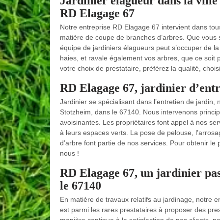
Jardinier élagueur dans la ville
RD Elagage 67
Notre entreprise RD Elagage 67 intervient dans tous 
matière de coupe de branches d’arbres. Que vous soy
équipe de jardiniers élagueurs peut s’occuper de la 
haies, et ravale également vos arbres, que ce soit po
votre choix de prestataire, préférez la qualité, cho
RD Elagage 67, jardinier d’entre
Jardinier se spécialisant dans l’entretien de jardin
Stotzheim, dans le 67140. Nous intervenons principa
avoisinantes. Les propriétaires font appel à nos serv
à leurs espaces verts. La pose de pelouse, l’arrosag
d’arbre font partie de nos services. Pour obtenir le
nous !
RD Elagage 67, un jardinier pas
le 67140
En matière de travaux relatifs au jardinage, notre 
est parmi les rares prestataires à proposer des prest