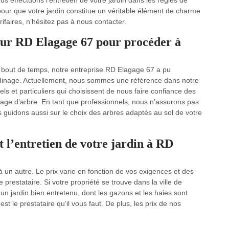
us effectuons l’entretien de votre jardin dans les règles de
 pour que votre jardin constitue un véritable élément de charme
rifaires, n’hésitez pas à nous contacter.
ueur RD Elagage 67 pour procéder à
on bout de temps, notre entreprise RD Elagage 67 a pu
rdinage. Actuellement, nous sommes une référence dans notre
els et particuliers qui choisissent de nous faire confiance des
age d’arbre. En tant que professionnels, nous n’assurons pas
 guidons aussi sur le choix des arbres adaptés au sol de votre
t l’entretien de votre jardin à RD
e à un autre. Le prix varie en fonction de vos exigences et des
prestataire. Si votre propriété se trouve dans la ville de
un jardin bien entretenu, dont les gazons et les haies sont
st le prestataire qu’il vous faut. De plus, les prix de nos