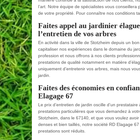
manière continue à la satisfaction de nos clients, no
l’art. Notre équipe de spécialistes vous conseillera
de votre propriété. Pour connaître nos conditions ta
Faites appel au jardinier élag
l’entretien de vos arbres
En activité dans la ville de Stotzheim depuis un b
capitaliser nos expériences dans le domaine du ja
profession et nous offrons à nos clients professionn
prestations de qualité notamment en matière d’élag
uniquement d’entretenir vos arbres, mais nous vous
jardin.
Faites des économies en confian
Elagage 67
Le prix d’entretien de jardin oscille d’un prestatair
prestations particulières que vous demandez à votre 
Stotzheim, dans le 67140, et que vous voulez avoir 
denses et bien taillés, notre société RD Elagage 67 e
prestations sont réduits.