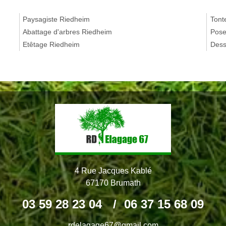
Paysagiste Riedheim
Tont
Abattage d'arbres Riedheim
Pose
Etêtage Riedheim
Dess
4 Rue Jacques Kablé
67170 Brumath
03 59 28 23 04
/
06 37 15 68 09
rdelagage67@gmail.com