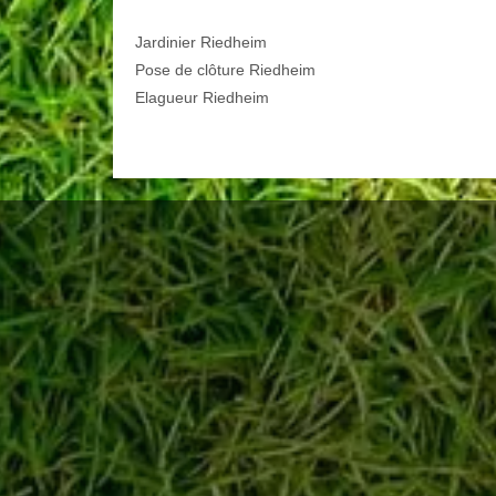
Jardinier Riedheim
Pose de clôture Riedheim
Elagueur Riedheim