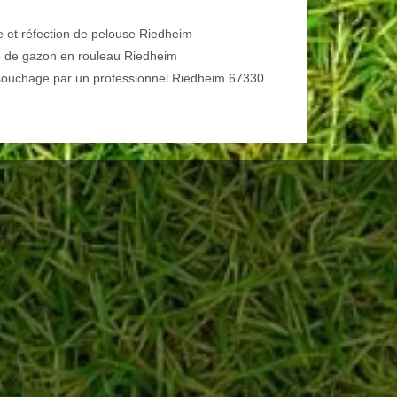
e et réfection de pelouse Riedheim
 de gazon en rouleau Riedheim
ouchage par un professionnel Riedheim 67330