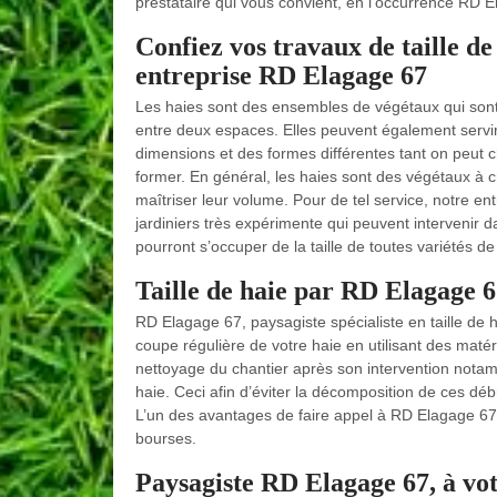
prestataire qui vous convient, en l’occurrence RD 
Confiez vos travaux de taille de
entreprise RD Elagage 67
Les haies sont des ensembles de végétaux qui son
entre deux espaces. Elles peuvent également servir 
dimensions et des formes différentes tant on peut c
former. En général, les haies sont des végétaux à c
maîtriser leur volume. Pour de tel service, notre e
jardiniers très expérimente qui peuvent intervenir da
pourront s’occuper de la taille de toutes variétés de h
Taille de haie par RD Elagage 6
RD Elagage 67, paysagiste spécialiste en taille de 
coupe régulière de votre haie en utilisant des matéri
nettoyage du chantier après son intervention notam
haie. Ceci afin d’éviter la décomposition de ces dé
L’un des avantages de faire appel à RD Elagage 67 es
bourses.
Paysagiste RD Elagage 67, à vot