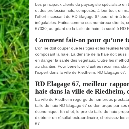
Les principaux clients du paysagiste spécialiste en 
et des professionnels, composés, à leur tour, en maj
l’effort incessant de RD Elagage 67 pour offrir à tou
inégalables. Faites comme ses nombreux clients, conf
67330, au géant de la taille de haie, la société RD
Comment fait-on pour qu’une tai
L’on ne doit couper que les tiges et les feuilles t
composant la haie. La densité de la haie doit aussi 
en danger la santé des végétaux. Outre les méthodes 
au chantier. Pour bénéficier d’autres recommandation
l’expert dans la ville de Riedheim, RD Elagage 67.
RD Elagage 67, meilleur rapport
haie dans la ville de Riedheim, 
La ville de Riedheim regorge de nombreux prestatair
taille de haie RD Elagage 67 se démarque par ses ser
économique. En effet, le prix de taille de haie prop
d’obtenir un résultat extraordinaire, choisissez les
67.