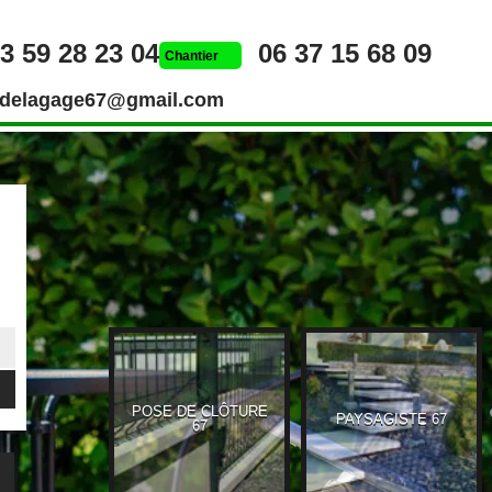
3 59 28 23 04
06 37 15 68 09
Chantier
rdelagage67@gmail.com
POSE DE CLÔTURE
UEUR 67
PAYSAGISTE 67
67