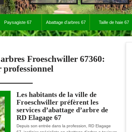
Paysagiste 67
Abattage d'arbres 67
Taille de haie 67
'arbres Froeschwiller 67360:
r professionnel
Les habitants de la ville de
Froeschwiller préfèrent les
services d’abattage d’arbre de
RD Elagage 67
Depuis son entrée dans la profession, RD Elagage