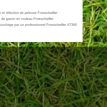
e et réfection de pelouse Froeschwiller
 de gazon en rouleau Froeschwiller
ouchage par un professionnel Froeschwiller 67360