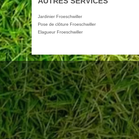
AUTRES SERVICES
Jardinier Froeschwiller
Pose de clôture Froeschwiller
Elagueur Froeschwiller