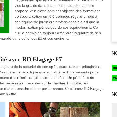
67, jardinier spécialiste en abattage d’arbre a toujours
visé la qualité dans toutes les prestations qu’elle
propose. Afin d’atteindre cet objectif, des formations
de spécialisation ont été données régulièrement à
son équipe de jardiniers professionnels ainsi que la
modernisation périodique de ses équipements. Ce
qui l’a permis de toujours améliorer la qualité de ses
ommandé dans cette localité et ses environs.
N
rité avec RD Elagage 67
oujours de la sécurité de ses opérateurs, des propriétaires et
Bu
C’est dans cette optique que son équipe d’intervenants porte
acune des missions qui lui sont confiées. Un périmètre de
Ch
 des personnes présentes sur le chantier. En outre, les
e leur état de marche et leur performance. Choisissez RD Elagage
N
eschwiller.