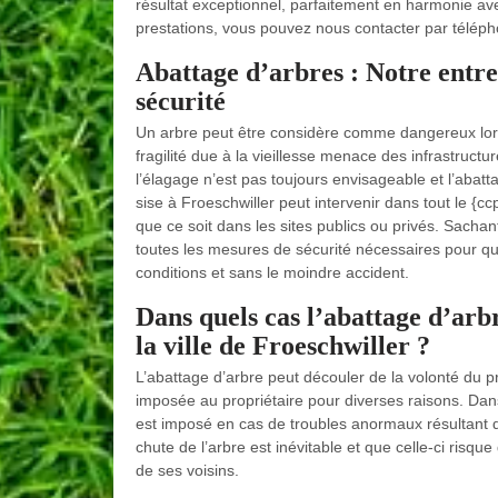
résultat exceptionnel, parfaitement en harmonie ave
prestations, vous pouvez nous contacter par téléph
Abattage d’arbres : Notre entr
sécurité
Un arbre peut être considère comme dangereux lorsq
fragilité due à la vieillesse menace des infrastruct
l’élagage n’est pas toujours envisageable et l’abat
sise à Froeschwiller peut intervenir dans tout le {c
que ce soit dans les sites publics ou privés. Sachan
toutes les mesures de sécurité nécessaires pour qu
conditions et sans le moindre accident.
Dans quels cas l’abattage d’arb
la ville de Froeschwiller ?
L’abattage d’arbre peut découler de la volonté du pro
imposée au propriétaire pour diverses raisons. Dans 
est imposé en cas de troubles anormaux résultant d
chute de l’arbre est inévitable et que celle-ci risq
de ses voisins.