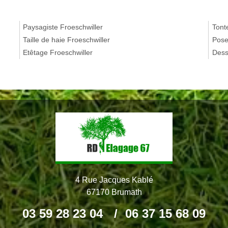
Paysagiste Froeschwiller
Tont
Taille de haie Froeschwiller
Pose
Etêtage Froeschwiller
Dess
4 Rue Jacques Kablé
67170 Brumath
03 59 28 23 04
/
06 37 15 68 09