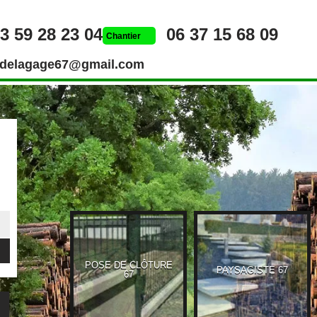
3 59 28 23 04
06 37 15 68 09
Chantier
rdelagage67@gmail.com
POSE DE CLÔTURE
UEUR 67
PAYSAGISTE 67
67