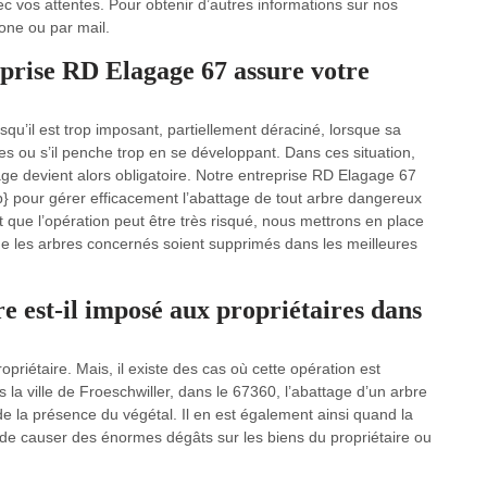
c vos attentes. Pour obtenir d’autres informations sur nos
one ou par mail.
eprise RD Elagage 67 assure votre
u’il est trop imposant, partiellement déraciné, lorsque sa
ures ou s’il penche trop en se développant. Dans ces situation,
tage devient alors obligatoire. Notre entreprise RD Elagage 67
cp} pour gérer efficacement l’abattage de tout arbre dangereux
t que l’opération peut être très risqué, nous mettrons en place
e les arbres concernés soient supprimés dans les meilleures
re est-il imposé aux propriétaires dans
priétaire. Mais, il existe des cas où cette opération est
la ville de Froeschwiller, dans le 67360, l’abattage d’un arbre
e la présence du végétal. Il en est également ainsi quand la
ue de causer des énormes dégâts sur les biens du propriétaire ou